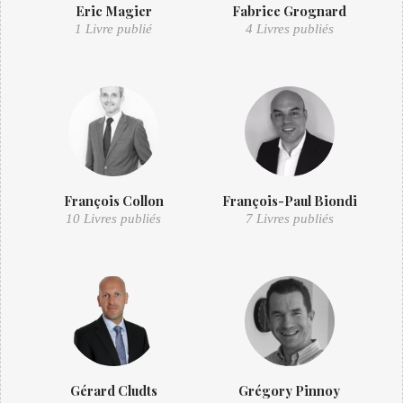
Eric Magier
Fabrice Grognard
1 Livre publié
4 Livres publiés
François Collon
François-Paul Biondi
10 Livres publiés
7 Livres publiés
Gérard Cludts
Grégory Pinnoy