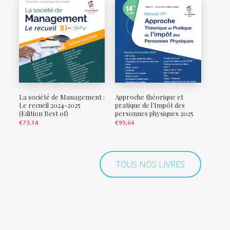
La société de Management :
Approche théorique et
Le recueil 2024-2025
pratique de l’Impôt des
(Edition Best of)
personnes physiques 2025
€
73,14
€
99,64
TOUS NOS LIVRES