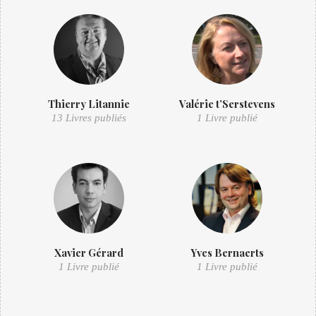
Thierry Litannie
Valérie t’Serstevens
13 Livres publiés
1 Livre publié
Xavier Gérard
Yves Bernaerts
1 Livre publié
1 Livre publié