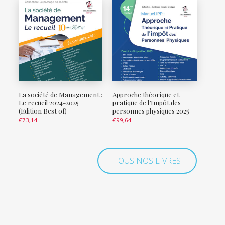
La société de Management :
Approche théorique et
Le recueil 2024-2025
pratique de l’Impôt des
(Edition Best of)
personnes physiques 2025
€
73,14
€
99,64
TOUS NOS LIVRES