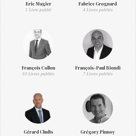
Eric Magier
Fabrice Grognard
1 Livre publié
4 Livres publiés
François Collon
François-Paul Biondi
10 Livres publiés
7 Livres publiés
Gérard Cludts
Grégory Pinnoy