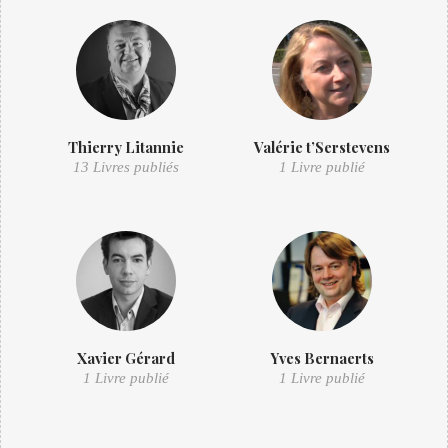
Thierry Litannie
Valérie t’Serstevens
13 Livres publiés
1 Livre publié
Xavier Gérard
Yves Bernaerts
1 Livre publié
1 Livre publié