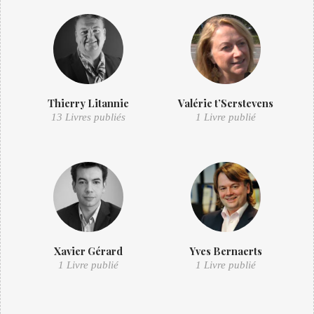
Thierry Litannie
Valérie t’Serstevens
13 Livres publiés
1 Livre publié
Xavier Gérard
Yves Bernaerts
1 Livre publié
1 Livre publié