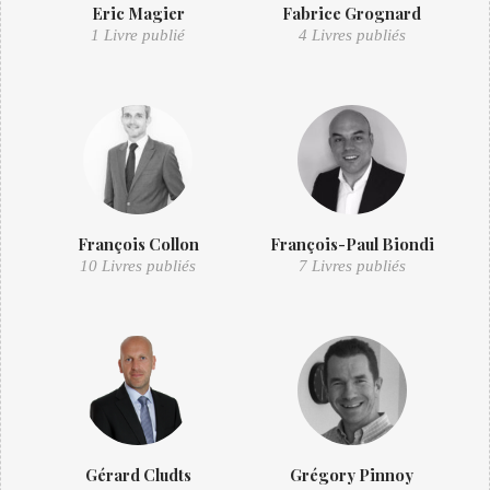
Eric Magier
Fabrice Grognard
1 Livre publié
4 Livres publiés
François Collon
François-Paul Biondi
10 Livres publiés
7 Livres publiés
Gérard Cludts
Grégory Pinnoy