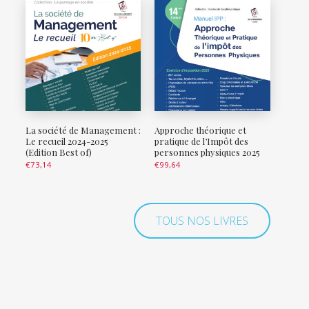
La société de Management :
Approche théorique et
Le recueil 2024-2025
pratique de l’Impôt des
(Edition Best of)
personnes physiques 2025
€
73,14
€
99,64
TOUS NOS LIVRES