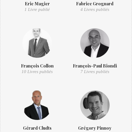
Eric Magier
Fabrice Grognard
1 Livre publié
4 Livres publiés
François Collon
François-Paul Biondi
10 Livres publiés
7 Livres publiés
Gérard Cludts
Grégory Pinnoy