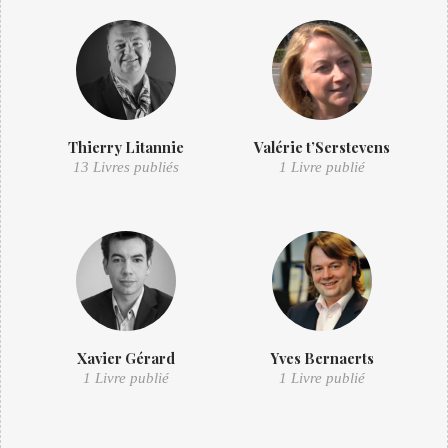
Thierry Litannie
Valérie t’Serstevens
13 Livres publiés
1 Livre publié
Xavier Gérard
Yves Bernaerts
1 Livre publié
1 Livre publié