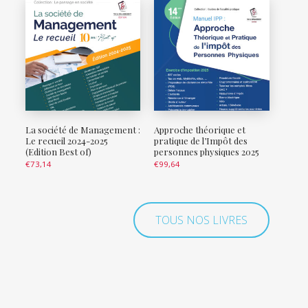
La société de Management :
Approche théorique et
Le recueil 2024-2025
pratique de l’Impôt des
(Edition Best of)
personnes physiques 2025
€
73,14
€
99,64
TOUS NOS LIVRES