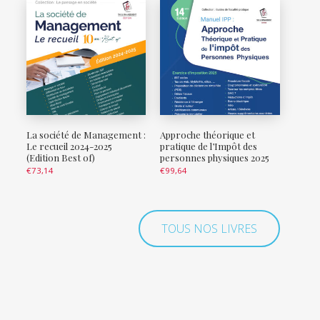
La société de Management :
Approche théorique et
Le recueil 2024-2025
pratique de l’Impôt des
(Edition Best of)
personnes physiques 2025
€
73,14
€
99,64
TOUS NOS LIVRES