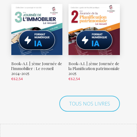
Book-A.I. | 3ème Journée de
Book-A.I. | 2ème Journée de
l’immobilier : Le recueil
la Planification patrimoniale
2024-2025
2025
€
62,54
€
62,54
TOUS NOS LIVRES