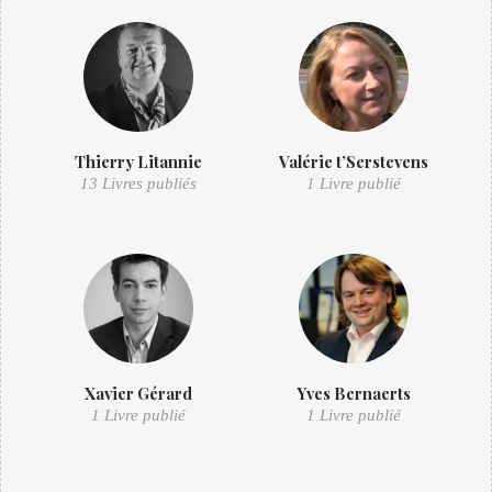
Thierry Litannie
Valérie t’Serstevens
13 Livres publiés
1 Livre publié
Xavier Gérard
Yves Bernaerts
1 Livre publié
1 Livre publié