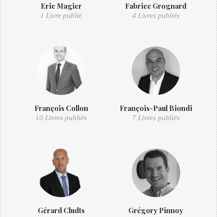
Eric Magier
Fabrice Grognard
1 Livre publié
4 Livres publiés
François Collon
François-Paul Biondi
10 Livres publiés
7 Livres publiés
Gérard Cludts
Grégory Pinnoy