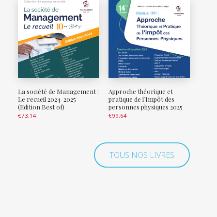
La société de Management :
Approche théorique et
Le recueil 2024-2025
pratique de l’Impôt des
(Edition Best of)
personnes physiques 2025
€
73,14
€
99,64
TOUS NOS LIVRES