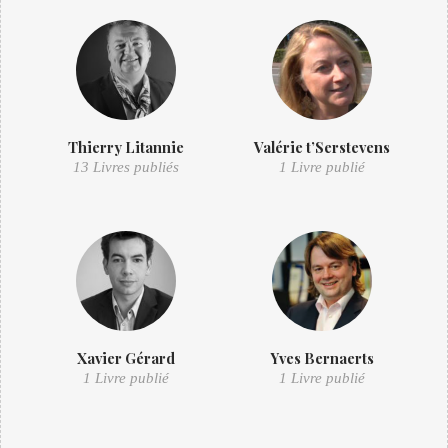
Thierry Litannie
Valérie t’Serstevens
13 Livres publiés
1 Livre publié
Xavier Gérard
Yves Bernaerts
1 Livre publié
1 Livre publié