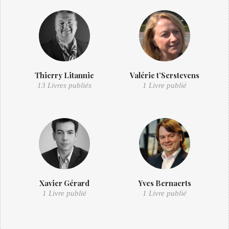
Thierry Litannie
Valérie t’Serstevens
13 Livres publiés
1 Livre publié
Xavier Gérard
Yves Bernaerts
1 Livre publié
1 Livre publié