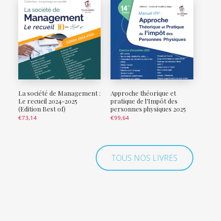
La société de Management :
Approche théorique et
Le recueil 2024-2025
pratique de l’Impôt des
(Edition Best of)
personnes physiques 2025
€
73,14
€
99,64
TOUS NOS LIVRES