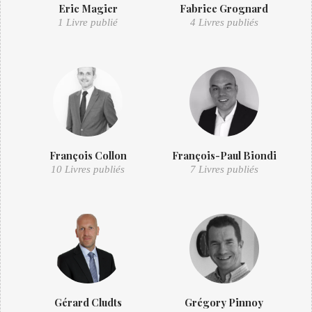
Eric Magier
Fabrice Grognard
1 Livre publié
4 Livres publiés
François Collon
François-Paul Biondi
10 Livres publiés
7 Livres publiés
Gérard Cludts
Grégory Pinnoy