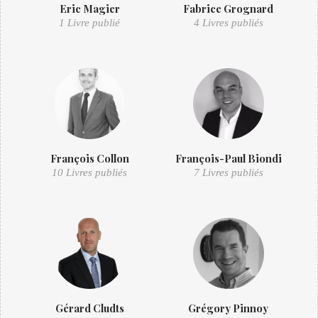
Eric Magier
Fabrice Grognard
1 Livre publié
4 Livres publiés
François Collon
François-Paul Biondi
10 Livres publiés
7 Livres publiés
Gérard Cludts
Grégory Pinnoy