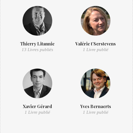
Thierry Litannie
Valérie t’Serstevens
13 Livres publiés
1 Livre publié
Xavier Gérard
Yves Bernaerts
1 Livre publié
1 Livre publié