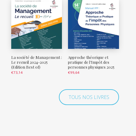
La société de Management :
Approche théorique et
Le recueil 2024-2025
pratique de l’Impôt des
(Edition Best of)
personnes physiques 2025
€
73,14
€
99,64
TOUS NOS LIVRES