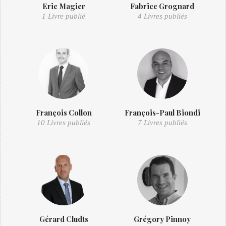
Eric Magier
Fabrice Grognard
1 Livre publié
4 Livres publiés
François Collon
François-Paul Biondi
10 Livres publiés
7 Livres publiés
Gérard Cludts
Grégory Pinnoy