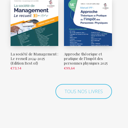
La société de Management :
Approche théorique et
Le recueil 2024-2025
pratique de l’Impôt des
(Edition Best of)
personnes physiques 2025
€
73,14
€
99,64
TOUS NOS LIVRES