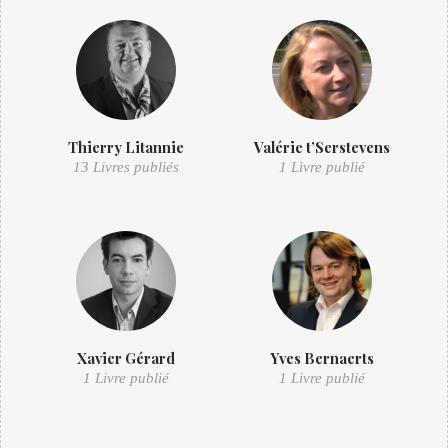
Thierry Litannie
Valérie t’Serstevens
13 Livres publiés
1 Livre publié
Xavier Gérard
Yves Bernaerts
1 Livre publié
1 Livre publié