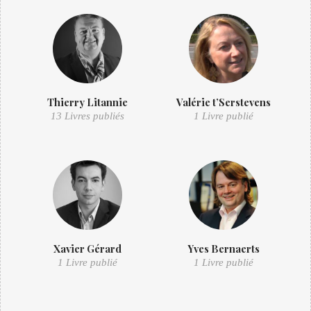
Thierry Litannie
Valérie t’Serstevens
13 Livres publiés
1 Livre publié
Xavier Gérard
Yves Bernaerts
1 Livre publié
1 Livre publié