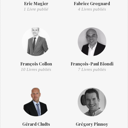
Eric Magier
Fabrice Grognard
1 Livre publié
4 Livres publiés
François Collon
François-Paul Biondi
10 Livres publiés
7 Livres publiés
Gérard Cludts
Grégory Pinnoy