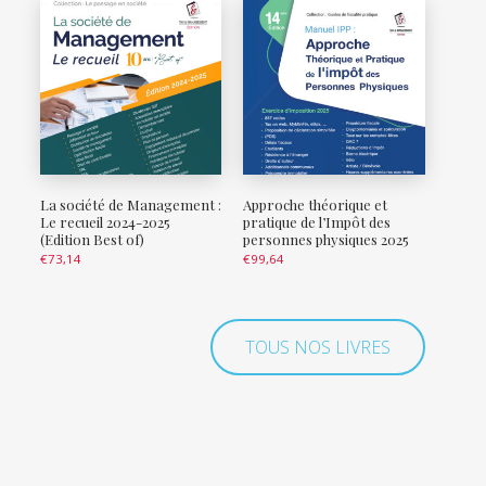
La société de Management :
Approche théorique et
Le recueil 2024-2025
pratique de l’Impôt des
(Edition Best of)
personnes physiques 2025
€
73,14
€
99,64
TOUS NOS LIVRES