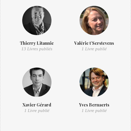
Thierry Litannie
Valérie t’Serstevens
13 Livres publiés
1 Livre publié
Xavier Gérard
Yves Bernaerts
1 Livre publié
1 Livre publié