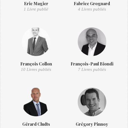
Eric Magier
Fabrice Grognard
1 Livre publié
4 Livres publiés
François Collon
François-Paul Biondi
10 Livres publiés
7 Livres publiés
Gérard Cludts
Grégory Pinnoy