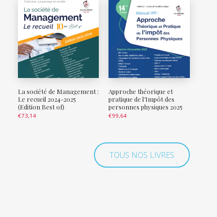
La société de Management :
Approche théorique et
Le recueil 2024-2025
pratique de l’Impôt des
(Edition Best of)
personnes physiques 2025
€
73,14
€
99,64
TOUS NOS LIVRES