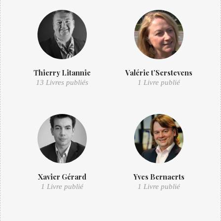
Thierry Litannie
Valérie t’Serstevens
13 Livres publiés
1 Livre publié
Xavier Gérard
Yves Bernaerts
1 Livre publié
1 Livre publié