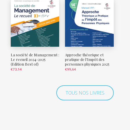
La société de Management :
Approche théorique et
Le recueil 2024-2025
pratique de l’Impôt des
(Edition Best of)
personnes physiques 2025
€
73,14
€
99,64
TOUS NOS LIVRES