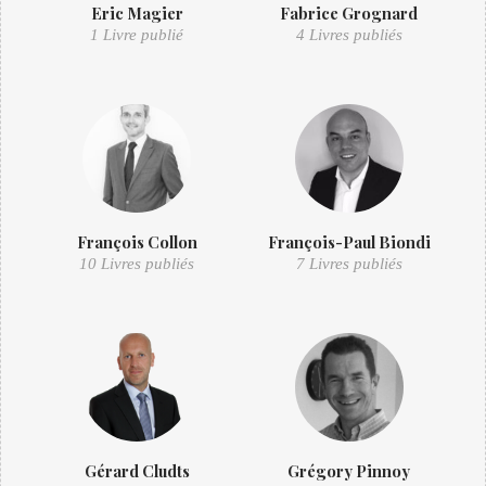
Eric Magier
Fabrice Grognard
1 Livre publié
4 Livres publiés
François Collon
François-Paul Biondi
10 Livres publiés
7 Livres publiés
Gérard Cludts
Grégory Pinnoy