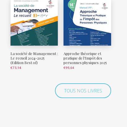
La société de Management :
Approche théorique et
Le recueil 2024-2025
pratique de l’Impôt des
(Edition Best of)
personnes physiques 2025
€
73,14
€
99,64
TOUS NOS LIVRES