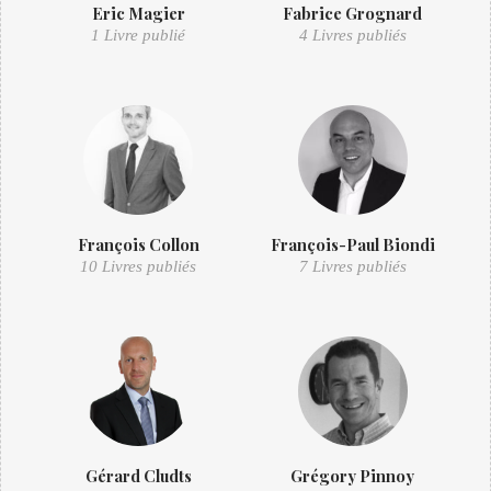
Eric Magier
Fabrice Grognard
1 Livre publié
4 Livres publiés
François Collon
François-Paul Biondi
10 Livres publiés
7 Livres publiés
Gérard Cludts
Grégory Pinnoy