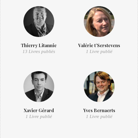
Thierry Litannie
Valérie t’Serstevens
13 Livres publiés
1 Livre publié
Xavier Gérard
Yves Bernaerts
1 Livre publié
1 Livre publié