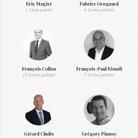
Eric Magier
Fabrice Grognard
1 Livre publié
4 Livres publiés
François Collon
François-Paul Biondi
10 Livres publiés
7 Livres publiés
Gérard Cludts
Grégory Pinnoy