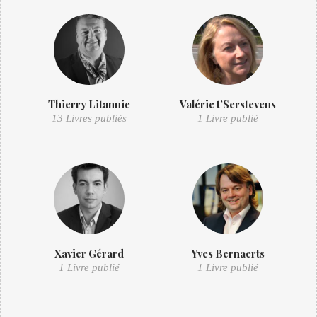
Thierry Litannie
Valérie t’Serstevens
13 Livres publiés
1 Livre publié
Xavier Gérard
Yves Bernaerts
1 Livre publié
1 Livre publié