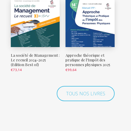
La société de Management :
Approche théorique et
Le recueil 2024-2025
pratique de l’Impôt des
(Edition Best of)
personnes physiques 2025
€
73,14
€
99,64
TOUS NOS LIVRES