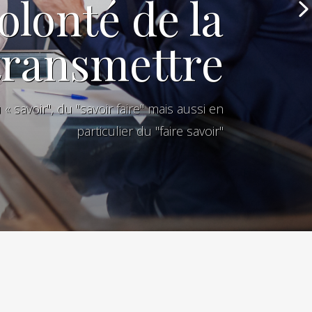
olonté de la
transmettre
 savoir", du "savoir faire" mais aussi en
particulier du "faire savoir"