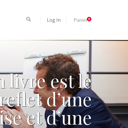
Log In
0
Panier
 livre est le
reflet d’une
ise et d’une