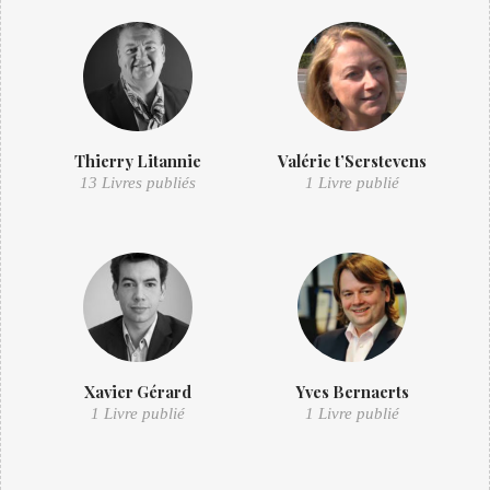
Thierry Litannie
Valérie t’Serstevens
13 Livres publiés
1 Livre publié
Xavier Gérard
Yves Bernaerts
1 Livre publié
1 Livre publié