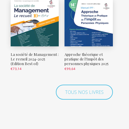
La société de Management :
Approche théorique et
Le recueil 2024-2025
pratique de l’Impôt des
(Edition Best of)
personnes physiques 2025
€
73,14
€
99,64
TOUS NOS LIVRES