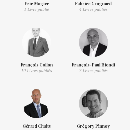
Eric Magier
Fabrice Grognard
1 Livre publié
4 Livres publiés
François Collon
François-Paul Biondi
10 Livres publiés
7 Livres publiés
Gérard Cludts
Grégory Pinnoy