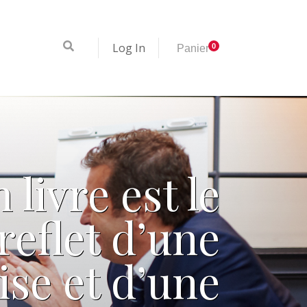
Log In
0
Panier
 livre est le
reflet d’une
ise et d’une