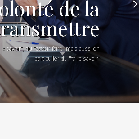
olonté de la
transmettre
 savoir", du "savoir faire" mais aussi en
particulier du "faire savoir"