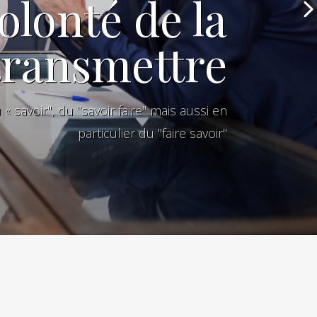
olonté de la
transmettre
 savoir", du "savoir faire" mais aussi en
particulier du "faire savoir"