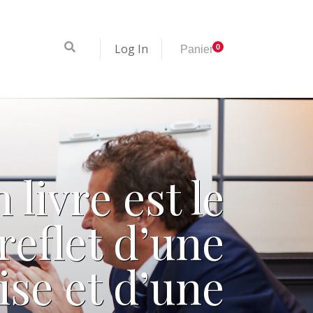
Log In
0
Panier
 livre est le
reflet d’une
ise et d’une