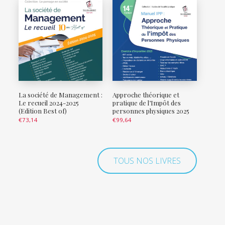
La société de Management :
Approche théorique et
Le recueil 2024-2025
pratique de l’Impôt des
(Edition Best of)
personnes physiques 2025
€
73,14
€
99,64
TOUS NOS LIVRES