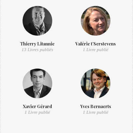
Thierry Litannie
Valérie t’Serstevens
13 Livres publiés
1 Livre publié
Xavier Gérard
Yves Bernaerts
1 Livre publié
1 Livre publié