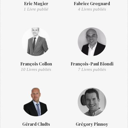
Eric Magier
Fabrice Grognard
1 Livre publié
4 Livres publiés
François Collon
François-Paul Biondi
10 Livres publiés
7 Livres publiés
Gérard Cludts
Grégory Pinnoy