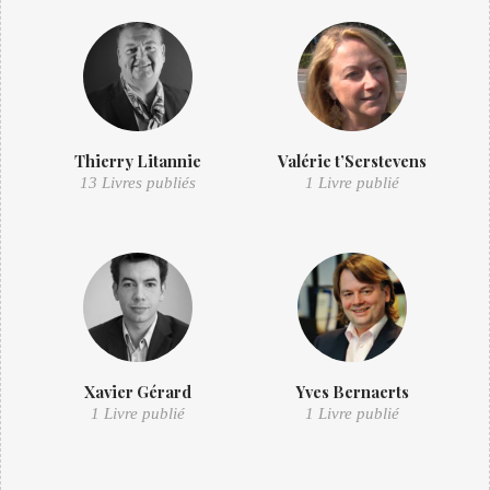
Thierry Litannie
Valérie t’Serstevens
13 Livres publiés
1 Livre publié
Xavier Gérard
Yves Bernaerts
1 Livre publié
1 Livre publié