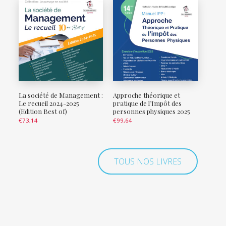
La société de Management :
Approche théorique et
Le recueil 2024-2025
pratique de l’Impôt des
(Edition Best of)
personnes physiques 2025
€
73,14
€
99,64
TOUS NOS LIVRES