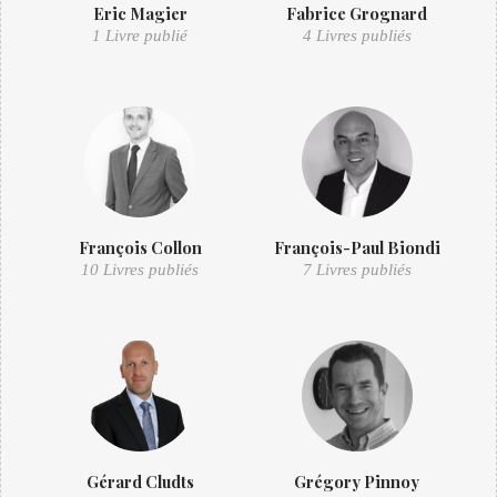
Eric Magier
Fabrice Grognard
1 Livre publié
4 Livres publiés
François Collon
François-Paul Biondi
10 Livres publiés
7 Livres publiés
Gérard Cludts
Grégory Pinnoy