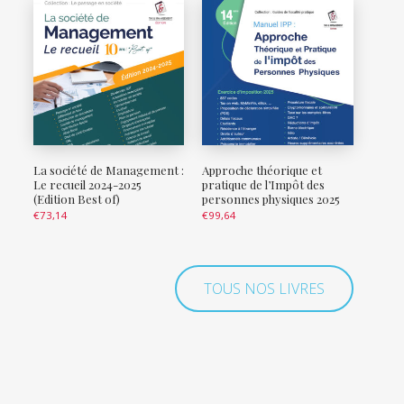
La société de Management :
Approche théorique et
Le recueil 2024-2025
pratique de l’Impôt des
(Edition Best of)
personnes physiques 2025
€
73,14
€
99,64
TOUS NOS LIVRES