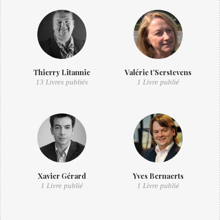
Thierry Litannie
Valérie t’Serstevens
13 Livres publiés
1 Livre publié
Xavier Gérard
Yves Bernaerts
1 Livre publié
1 Livre publié