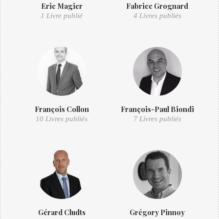
Eric Magier
Fabrice Grognard
1 Livre publié
4 Livres publiés
François Collon
François-Paul Biondi
10 Livres publiés
7 Livres publiés
Gérard Cludts
Grégory Pinnoy