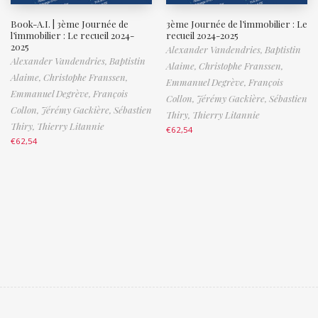
Book-A.I. | 3ème Journée de
3ème Journée de l’immobilier : Le
l’immobilier : Le recueil 2024-
recueil 2024-2025
2025
Alexander Vandendries,
Baptistin
Alexander Vandendries,
Baptistin
Alaime,
Christophe Franssen,
Alaime,
Christophe Franssen,
Emmanuel Degrève,
François
Emmanuel Degrève,
François
Collon,
Jérémy Gackière,
Sébastien
Collon,
Jérémy Gackière,
Sébastien
Thiry,
Thierry Litannie
Thiry,
Thierry Litannie
€
62,54
€
62,54