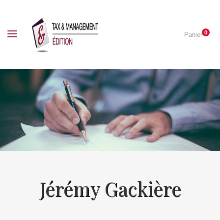
0
Panier
Jérémy Gackière