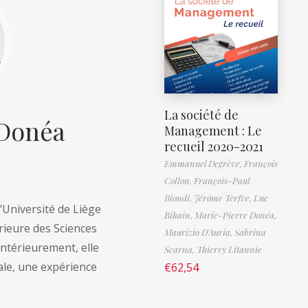
La société de
 Donéa
Management : Le
recueil 2020-2021
Emmanuel Degrève,
François
Collon,
François-Paul
Biondi,
Jérôme Terfve,
Luc
l’Université de Liège
Bihain,
Marie-Pierre Donéa,
érieure des Sciences
Maurizio D'Auria,
Sabrina
Antérieurement, elle
Scarna,
Thierry Litannie
cale, une expérience
€
62,54