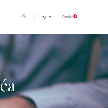
Log In
0
Panier
éa