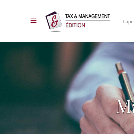
Tapez
M