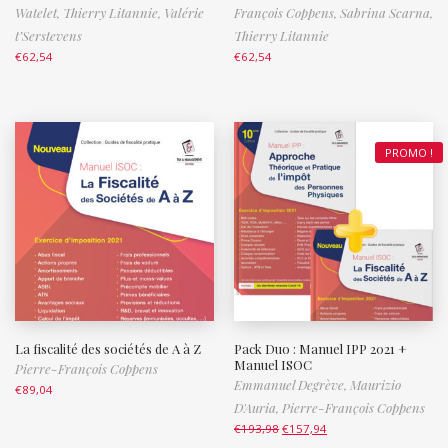
Watelet,
Thierry Litannie,
Valérie
François Coppens,
Sabrina Scarna,
t’Serstevens
Thierry Litannie
€
62,54
€
62,54
PROMO !
La fiscalité des sociétés de A à Z
Pack Duo : Manuel IPP 2021 +
Manuel ISOC
Pierre-François Coppens
Emmanuel Degrève,
Maurizio
€
89,04
D'Auria,
Pierre-François Coppens
€
193,98
€
157,94