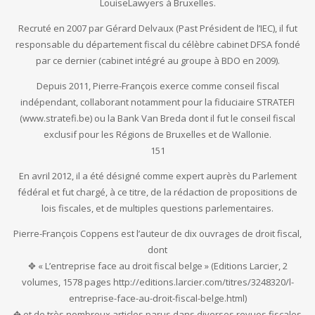
LouiseLawyers à Bruxelles.
Recruté en 2007 par Gérard Delvaux (Past Président de l’IEC), il fut
responsable du département fiscal du célèbre cabinet DFSA fondé
par ce dernier (cabinet intégré au groupe à BDO en 2009).
Depuis 2011, Pierre-François exerce comme conseil fiscal
indépendant, collaborant notamment pour la fiduciaire STRATEFI
(www.stratefi.be) ou la Bank Van Breda dont il fut le conseil fiscal
exclusif pour les Régions de Bruxelles et de Wallonie.
151
En avril 2012, il a été désigné comme expert auprès du Parlement
fédéral et fut chargé, à ce titre, de la rédaction de propositions de
lois fiscales, et de multiples questions parlementaires.
Pierre-François Coppens est l’auteur de dix ouvrages de droit fiscal,
dont
✥ « L’entreprise face au droit fiscal belge » (Editions Larcier, 2
volumes, 1578 pages http://editions.larcier.com/titres/3248320/l-
entreprise-face-au-droit-fiscal-belge.html)
✥ et de très nombreux articles parus dans diverses revues fiscales