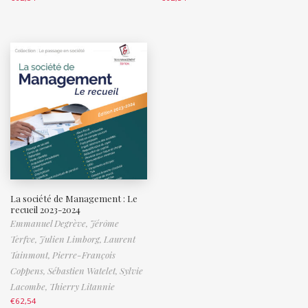
La société de Management : Le
recueil 2023-2024
Emmanuel Degrève,
Jérôme
Terfve,
Julien Limborg,
Laurent
Tainmont,
Pierre-François
Coppens,
Sébastien Watelet,
Sylvie
Lacombe,
Thierry Litannie
€
62,54