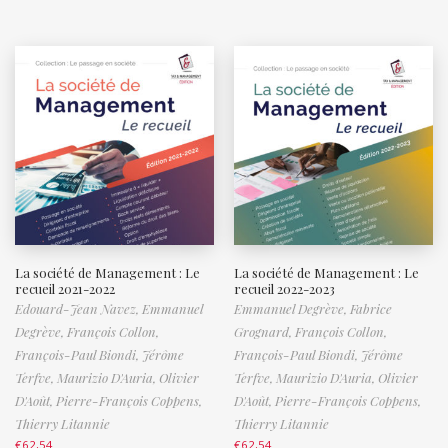
La société de Management : Le
La société de Management : Le
recueil 2021-2022
recueil 2022-2023
Edouard-Jean Navez,
Emmanuel
Emmanuel Degrève,
Fabrice
Degrève,
François Collon,
Grognard,
François Collon,
François-Paul Biondi,
Jérôme
François-Paul Biondi,
Jérôme
Terfve,
Maurizio D'Auria,
Olivier
Terfve,
Maurizio D'Auria,
Olivier
D'Août,
Pierre-François Coppens,
D'Août,
Pierre-François Coppens,
Thierry Litannie
Thierry Litannie
€
62,54
€
62,54