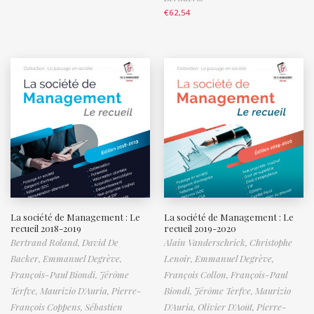
€
62,54
La société de Management : Le
La société de Management : Le
recueil 2018-2019
recueil 2019-2020
Bertrand Roland,
David De
Alain Vanderschrick,
Christophe
Backer,
Emmanuel Degrève,
Lenoir,
Emmanuel Degrève,
François-Paul Biondi,
Jérôme
François Collon,
François-Paul
Terfve,
Maurizio D'Auria,
Pierre-
Biondi,
Jérôme Terfve,
Maurizio
François Coppens,
Sébastien
D'Auria,
Olivier D'Août,
Pierre-