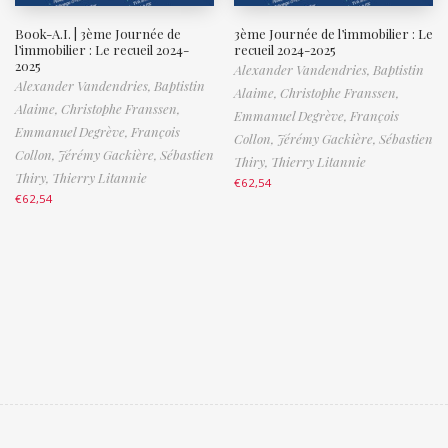
Book-A.I. | 3ème Journée de
3ème Journée de l’immobilier : Le
l’immobilier : Le recueil 2024-
recueil 2024-2025
2025
Alexander Vandendries,
Baptistin
Alexander Vandendries,
Baptistin
Alaime,
Christophe Franssen,
Alaime,
Christophe Franssen,
Emmanuel Degrève,
François
Emmanuel Degrève,
François
Collon,
Jérémy Gackière,
Sébastien
Collon,
Jérémy Gackière,
Sébastien
Thiry,
Thierry Litannie
Thiry,
Thierry Litannie
€
62,54
€
62,54