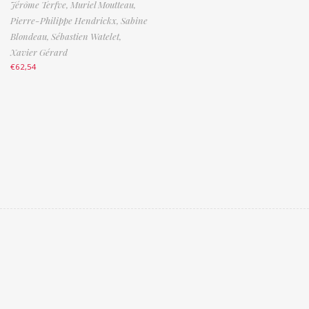
Jérôme Terfve,
Muriel Moutteau,
Pierre-Philippe Hendrickx,
Sabine
Blondeau,
Sébastien Watelet,
Xavier Gérard
€
62,54