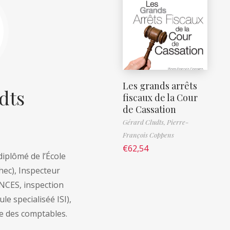
Les grands arrêts
dts
fiscaux de la Cour
de Cassation
Gérard Cludts,
Pierre-
François Coppens
€
62,54
iplômé de l’École
chec), Inspecteur
ANCES, inspection
le specialiséé ISI),
e des comptables.