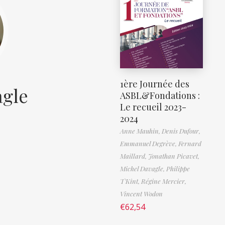
1ère Journée des
agle
ASBL&Fondations :
Le recueil 2023-
2024
Anne Mauhin,
Denis Dufour,
Emmanuel Degrève,
Fernard
Maillard,
Jonathan Picavet,
Michel Davagle,
Philippe
T'Kint,
Régine Mercier,
Vincent Wodon
€
62,54