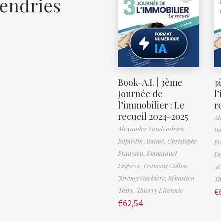
endries
Book-A.I. | 3ème
3
Journée de
l
l’immobilier : Le
r
recueil 2024-2025
Al
Alexander Vandendries,
Ba
Baptistin Alaime,
Christophe
Fr
Franssen,
Emmanuel
De
Degrève,
François Collon,
Jé
Jérémy Gackière,
Sébastien
Th
Thiry,
Thierry Litannie
€
€
62,54