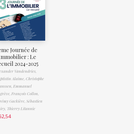
ème Journée de
’immobilier : Le
ecueil 2024-2025
exander Vandendries,
ptistin Alaime,
Christophe
anssen,
Emmanuel
grève,
François Collon,
rémy Gackière,
Sébastien
iry,
Thierry Litannie
62,54