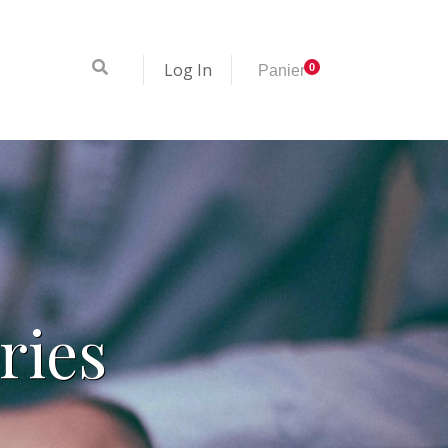
Log In
0
Panier
ries