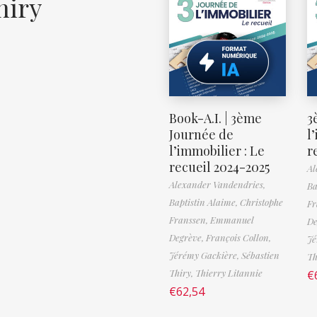
hiry
Book-A.I. | 3ème
3
Journée de
l
l’immobilier : Le
r
recueil 2024-2025
Al
Alexander Vandendries,
Ba
Baptistin Alaime,
Christophe
Fr
Franssen,
Emmanuel
De
Degrève,
François Collon,
Jé
Jérémy Gackière,
Sébastien
Th
Thiry,
Thierry Litannie
€
€
62,54