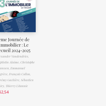
ème Journée de
’immobilier : Le
ecueil 2024-2025
exander Vandendries,
ptistin Alaime,
Christophe
anssen,
Emmanuel
grève,
François Collon,
rémy Gackière,
Sébastien
iry,
Thierry Litannie
62,54