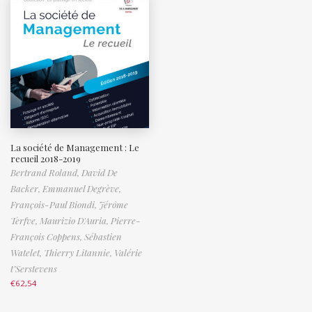
La société de Management : Le
recueil 2018-2019
Bertrand Roland,
David De
Backer,
Emmanuel Degrève,
François-Paul Biondi,
Jérôme
Terfve,
Maurizio D'Auria,
Pierre-
François Coppens,
Sébastien
Watelet,
Thierry Litannie,
Valérie
t’Serstevens
€
62,54