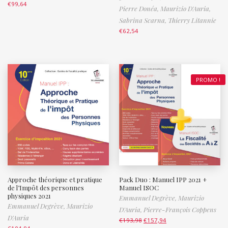
€
99,64
Pierre Donéa,
Maurizio D'Auria,
Sabrina Scarna,
Thierry Litannie
€
62,54
PROMO !
Approche théorique et pratique
Pack Duo : Manuel IPP 2021 +
de l’Impôt des personnes
Manuel ISOC
physiques 2021
Emmanuel Degrève,
Maurizio
Emmanuel Degrève,
Maurizio
D'Auria,
Pierre-François Coppens
D'Auria
€
193,98
€
157,94