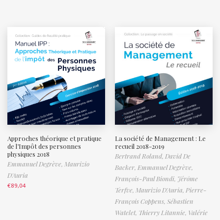
Approches théorique et pratique
La société de Management : Le
de l’Impôt des personnes
recueil 2018-2019
physiques 2018
Bertrand Roland,
David De
Emmanuel Degrève,
Maurizio
Backer,
Emmanuel Degrève,
D'Auria
François-Paul Biondi,
Jérôme
€
89,04
Terfve,
Maurizio D'Auria,
Pierre-
François Coppens,
Sébastien
Watelet,
Thierry Litannie,
Valérie