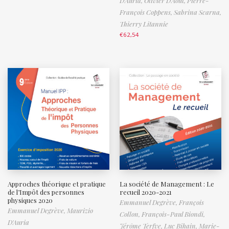
D'Auria,
Olivier D'Août,
Pierre-
François Coppens,
Sabrina Scarna,
Thierry Litannie
€
62,54
Approches théorique et pratique
La société de Management : Le
de l’Impôt des personnes
recueil 2020-2021
physiques 2020
Emmanuel Degrève,
François
Emmanuel Degrève,
Maurizio
Collon,
François-Paul Biondi,
D'Auria
Jérôme Terfve,
Luc Bihain,
Marie-