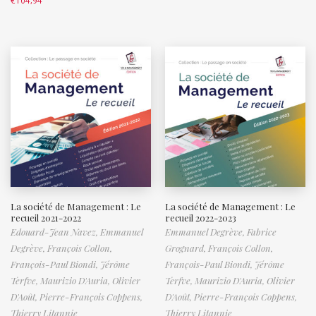
€
104,94
La société de Management : Le
La société de Management : Le
recueil 2021-2022
recueil 2022-2023
Edouard-Jean Navez,
Emmanuel
Emmanuel Degrève,
Fabrice
Degrève,
François Collon,
Grognard,
François Collon,
François-Paul Biondi,
Jérôme
François-Paul Biondi,
Jérôme
Terfve,
Maurizio D'Auria,
Olivier
Terfve,
Maurizio D'Auria,
Olivier
D'Août,
Pierre-François Coppens,
D'Août,
Pierre-François Coppens,
Thierry Litannie
Thierry Litannie