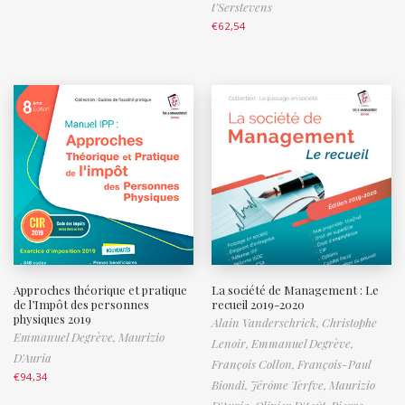
t’Serstevens
€
62,54
Approches théorique et pratique
La société de Management : Le
de l’Impôt des personnes
recueil 2019-2020
physiques 2019
Alain Vanderschrick,
Christophe
Emmanuel Degrève,
Maurizio
Lenoir,
Emmanuel Degrève,
D'Auria
François Collon,
François-Paul
€
94,34
Biondi,
Jérôme Terfve,
Maurizio