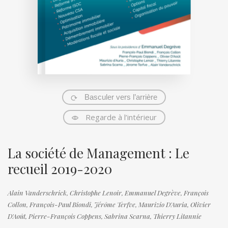
Basculer vers l’arrière
Regarde à l’intérieur
La société de Management : Le
recueil 2019-2020
Alain Vanderschrick,
Christophe Lenoir,
Emmanuel Degrève,
François
Collon,
François-Paul Biondi,
Jérôme Terfve,
Maurizio D'Auria,
Olivier
D'Août,
Pierre-François Coppens,
Sabrina Scarna,
Thierry Litannie