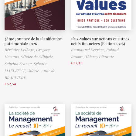
3ème Journée de la Planification
Plus-values sur actions et autres
patrimoniale 2026
actifs financiers (Edition 2026)
Bérénice Delhaye,
Gregory
Emmanuel Degrève,
Roland
Homans,
Olivier de Clippele,
Rosoux,
Thierry Litannie
€
37,10
Sabrina Scarna,
Sylvain
MAELFEYT,
Valérie-Anne de
BRAUWERE
€
62,54