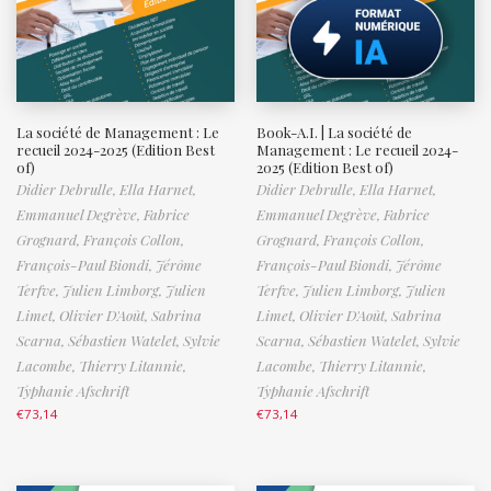
La société de Management : Le
Book-A.I. | La société de
recueil 2024-2025 (Edition Best
Management : Le recueil 2024-
of)
2025 (Edition Best of)
Didier Debrulle,
Ella Harnet,
Didier Debrulle,
Ella Harnet,
Emmanuel Degrève,
Fabrice
Emmanuel Degrève,
Fabrice
Grognard,
François Collon,
Grognard,
François Collon,
François-Paul Biondi,
Jérôme
François-Paul Biondi,
Jérôme
Terfve,
Julien Limborg,
Julien
Terfve,
Julien Limborg,
Julien
Limet,
Olivier D'Août,
Sabrina
Limet,
Olivier D'Août,
Sabrina
Scarna,
Sébastien Watelet,
Sylvie
Scarna,
Sébastien Watelet,
Sylvie
Lacombe,
Thierry Litannie,
Lacombe,
Thierry Litannie,
Typhanie Afschrift
Typhanie Afschrift
€
73,14
€
73,14