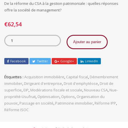
De la réforme du CSA à la gestion patrimoniale : quelles réponses
offre la société de management?
€
62,54
Ajouter au panier
Facebook
Twitter
Google+
LinkedIn
Étiquettes :
Acquisition immobilière
,
Capital fiscal
,
Démembrement
immobilier
,
Dirigeant d'entreprise
,
Droit d'emphytéose
,
Droit de
superficie
,
EIP
,
Modérations fiscale et sociale
,
Nouveau CSA
,
Nue-
propriété-Usufruit
,
Optimisation
,
Options
,
Organisation du
pouvoir
,
Passage en société
,
Patrimoine immobilier
,
Réforme IPP
,
Réforme ISOC