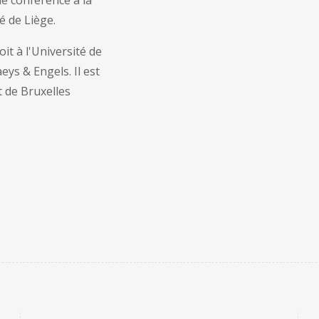
 de conférence à la
té de Liège.
it à l'Université de
eys & Engels. Il est
t de Bruxelles