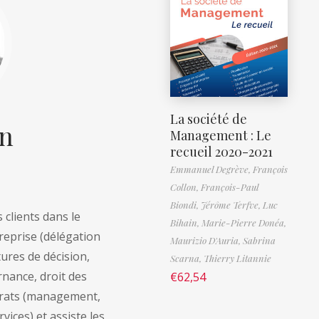
La société de
in
Management : Le
recueil 2020-2021
Emmanuel Degrève,
François
Collon,
François-Paul
Biondi,
Jérôme Terfve,
Luc
 clients dans le
Bihain,
Marie-Pierre Donéa,
reprise (délégation
Maurizio D'Auria,
Sabrina
ures de décision,
Scarna,
Thierry Litannie
rnance, droit des
€
62,54
ntrats (management,
vices) et assiste les