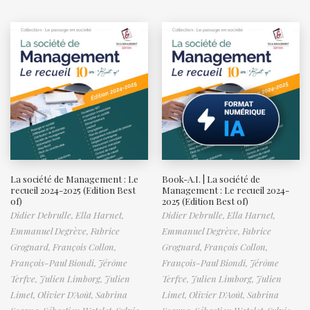
La société de Management : Le
Book-A.I. | La société de
recueil 2024-2025 (Edition Best
Management : Le recueil 2024-
of)
2025 (Edition Best of)
Didier Debrulle,
Ella Harnet,
Didier Debrulle,
Ella Harnet,
Emmanuel Degrève,
Fabrice
Emmanuel Degrève,
Fabrice
Grognard,
François Collon,
Grognard,
François Collon,
François-Paul Biondi,
Jérôme
François-Paul Biondi,
Jérôme
Terfve,
Julien Limborg,
Julien
Terfve,
Julien Limborg,
Julien
Limet,
Olivier D'Août,
Sabrina
Limet,
Olivier D'Août,
Sabrina