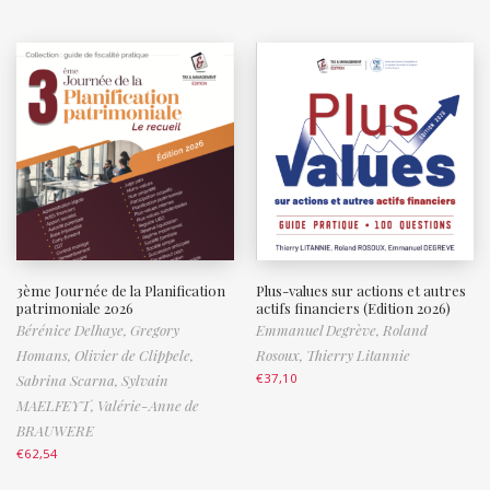
3ème Journée de la Planification
Plus-values sur actions et autres
patrimoniale 2026
actifs financiers (Edition 2026)
Bérénice Delhaye,
Gregory
Emmanuel Degrève,
Roland
Homans,
Olivier de Clippele,
Rosoux,
Thierry Litannie
€
37,10
Sabrina Scarna,
Sylvain
MAELFEYT,
Valérie-Anne de
BRAUWERE
€
62,54