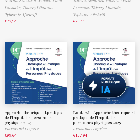
Scarna,
Sébastien Watelet,
Sylvie
Scarna,
Sébastien Watelet,
Sylvie
Lacombe,
Thierry Litannie,
Lacombe,
Thierry Litannie,
Typhanie Afschrift
Typhanie Afschrift
€
73,14
€
73,14
Approche théorique et pratique
Book-A.I. | Approche théorique et
de l’Impôt des personnes
pratique de l’Impôt des
physiques 2025
personnes physiques 2025
Emmanuel Degrève
Emmanuel Degrève
€
99,64
€
157,94