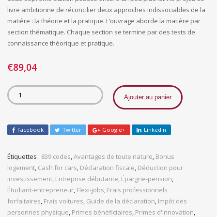
livre ambitionne de réconcilier deux approches indissociables de la
matière : la théorie et la pratique. L’ouvrage aborde la matière par
section thématique. Chaque section se termine par des tests de
connaissance théorique et pratique.
€
89,04
Ajouter au panier
Facebook
Twitter
Google+
LinkedIn
Étiquettes :
839 codes
,
Avantages de toute nature
,
Bonus
logement
,
Cash for cars
,
Déclaration fiscale
,
Déduction pour
investissement
,
Entreprise débutante
,
Épargne-pension
,
Étudiant-entrepreneur
,
Flexi-jobs
,
Frais professionnels
forfaitaires
,
Frais voitures
,
Guide de la déclaration
,
Impôt des
personnes physique
,
Primes bénéficiaires
,
Primes d'innovation
,