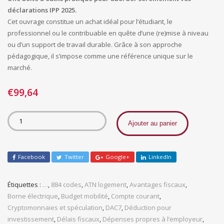
déclarations IPP 2025.
Cet ouvrage constitue un achat idéal pour l’étudiant, le
professionnel ou le contribuable en quête d’une (re)mise à niveau
ou d’un support de travail durable. Grâce à son approche
pédagogique, il s’impose comme une référence unique sur le
marché.
€
99,64
Ajouter au panier
Facebook
Twitter
Google+
LinkedIn
Étiquettes :
…
,
884 codes
,
ATN logement
,
Avantages fiscaux
,
Borne électrique
,
Budget mobilité
,
Compte courant
,
Cryptomonnaies et spéculation
,
DAC7
,
Déduction pour
investissement
,
Délais fiscaux
,
Dépenses propres à l’employeur
,