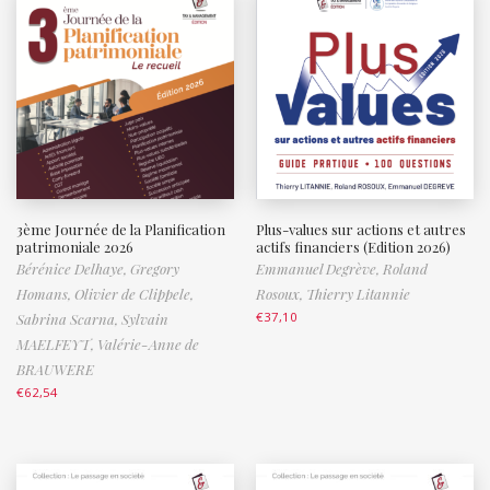
3ème Journée de la Planification
Plus-values sur actions et autres
patrimoniale 2026
actifs financiers (Edition 2026)
Bérénice Delhaye,
Gregory
Emmanuel Degrève,
Roland
Homans,
Olivier de Clippele,
Rosoux,
Thierry Litannie
€
37,10
Sabrina Scarna,
Sylvain
MAELFEYT,
Valérie-Anne de
BRAUWERE
€
62,54