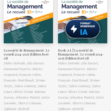
La société de Management : Le
Book-A.I. | La société de
recueil 2024-2025 (Edition Best
Management : Le recueil 2024-
of)
2025 (Edition Best of)
Didier Debrulle,
Ella Harnet,
Didier Debrulle,
Ella Harnet,
Emmanuel Degrève,
Fabrice
Emmanuel Degrève,
Fabrice
Grognard,
François Collon,
Grognard,
François Collon,
François-Paul Biondi,
Jérôme
François-Paul Biondi,
Jérôme
Terfve,
Julien Limborg,
Julien
Terfve,
Julien Limborg,
Julien
Limet,
Olivier D'Août,
Sabrina
Limet,
Olivier D'Août,
Sabrina
Scarna,
Sébastien Watelet,
Sylvie
Scarna,
Sébastien Watelet,
Sylvie
Lacombe,
Thierry Litannie,
Lacombe,
Thierry Litannie,
Typhanie Afschrift
Typhanie Afschrift