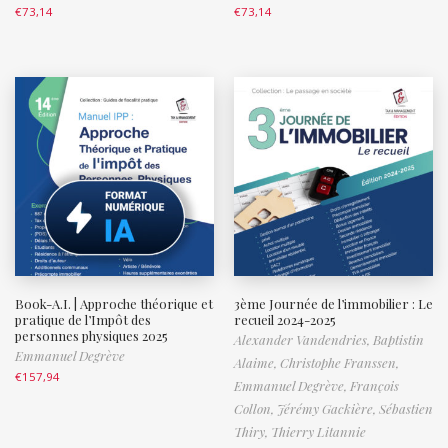
€
73,14
€
73,14
Book-A.I. | Approche théorique et
3ème Journée de l’immobilier : Le
pratique de l’Impôt des
recueil 2024-2025
personnes physiques 2025
Alexander Vandendries,
Baptistin
Emmanuel Degrève
Alaime,
Christophe Franssen,
€
157,94
Emmanuel Degrève,
François
Collon,
Jérémy Gackière,
Sébastien
Thiry,
Thierry Litannie