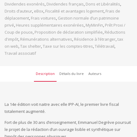
Dividendes exonérés
,
Dividendes français
,
Dons et Libéralités
,
Droits d’auteur
,
eBox
,
Fiscalité et avantages logement
,
Frais de
déplacement
,
Frais voitures
,
Gestion normale d’un patrimoine
privé
,
Heures supplémentaires exonérées
,
MyMinFin
,
Prêt Proxi /
Coup de pouce
,
Proposition de déclaration simplifiée
,
Réductions
d'impôt
,
Rémunérations alternatives
,
Résidence à l’étranger
,
tax
on web
,
Tax shelter
,
Taxe sur les comptes-titres
,
Télétravail
,
Travail associatif
Description
Détails du livre
Auteurs
La 14e édition voit naitre avec elle IPP-AI, le premier livre fiscal
totalement augmenté.
Fort de plus de 30 ans d’enseignement, Emmanuel Degrève poursuit
le projet de la rédaction d’un ouvrage lisible et synthétique sur
l’impôt des personnes physiques.